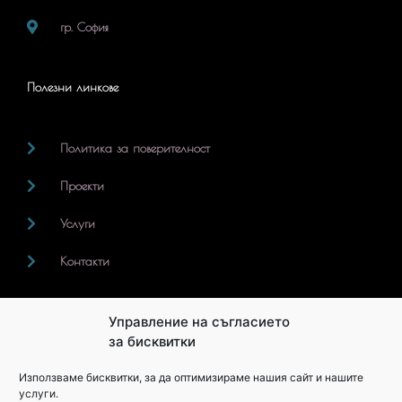
гр. София
Полезни линкове
Политика за поверителност
Проекти
Услуги
Контакти
Управление на съгласието
Последвайте ни
за бисквитки
F
I
Използваме бисквитки, за да оптимизираме нашия сайт и нашите
a
n
услуги.