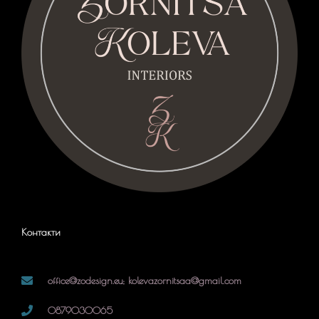
Контакти
office@zodesign.eu; kolevazornitsaa@gmail.com
0879030065