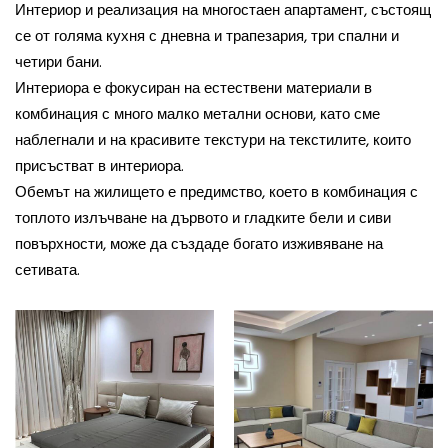
Интериор и реализация на многостаен апартамент, състоящ
се от голяма кухня с дневна и трапезария, три спални и
четири бани.
Интериора е фокусиран на естествени материали в
комбинация с много малко метални основи, като сме
наблегнали и на красивите текстури на текстилите, които
присъстват в интериора.
Обемът на жилището е предимство, което в комбинация с
топлото излъчване на дървото и гладките бели и сиви
повърхности, може да създаде богато изживяване на
сетивата.