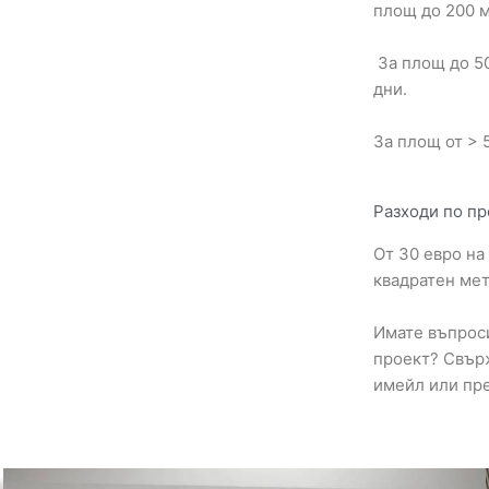
площ до 200 м
За площ до 50
дни.
За площ от > 
Разходи по пр
От 30 евро на
квадратен мет
Имате въпрос
проект? Свърж
имейл или пре