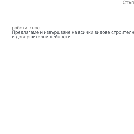
Стъп
работи с нас
Предлагаме и извършване на всички видове строител
и довършителни дейности
Моите проекти