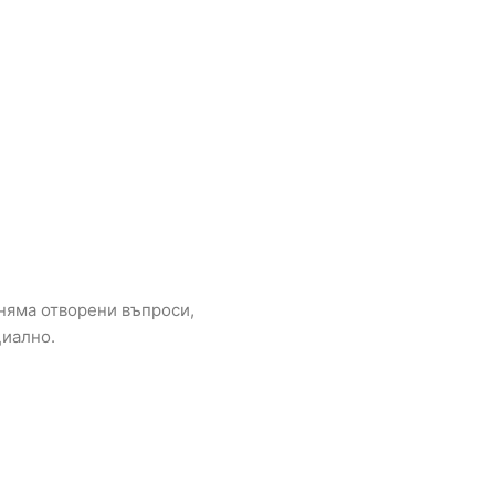
 няма отворени въпроси,
циално.