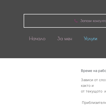
Запази консулт
Начало
За мен
Услуги
Време на раб
Зависи от сло
както и
от текущото и
Приблизителн