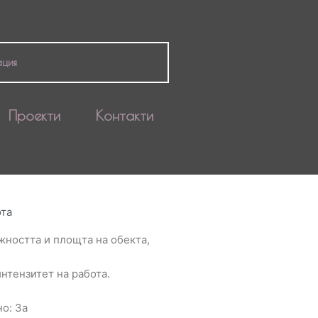
ация
Проекти
Контакти
ота
жността и площта на обекта,
нтензитет на работа.
о: За