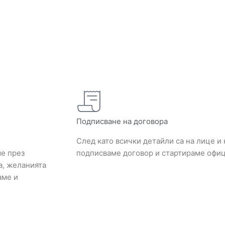
Подписване на договора
След като всички детайли са на лице и
ме през
подписваме договор и стартираме офи
а, желанията
аме и