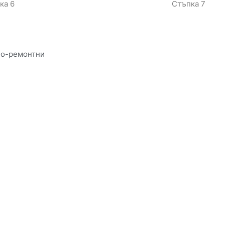
ка 6
Стъпка 7
но-ремонтни
Реализирани проекти