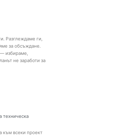
и. Разглеждаме ги,
яме за обсъждане.
 — избираме,
анът не заработи за
а техническа
а към всеки проект