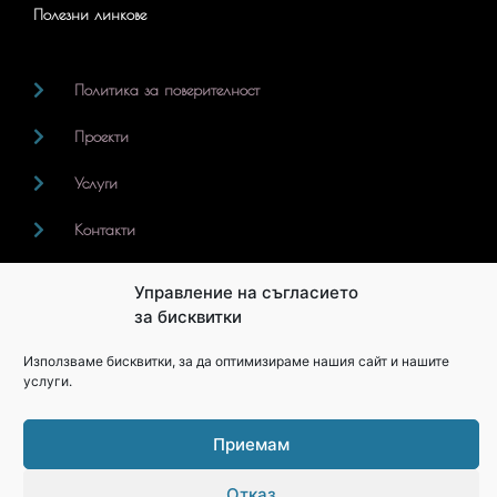
Полезни линкове
Политика за поверителност
Проекти
Услуги
Контакти
Управление на съгласието
Последвайте ни
за бисквитки
Използваме бисквитки, за да оптимизираме нашия сайт и нашите
F
I
услуги.
a
n
c
s
e
t
Приемам
b
a
o
g
Copyright2026 zodesign.eu
o
r
Отказ