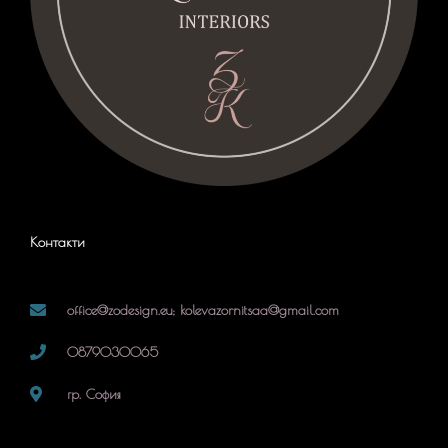
Контакти
office@zodesign.eu; kolevazornitsaa@gmail.com
0879030065
гр. София