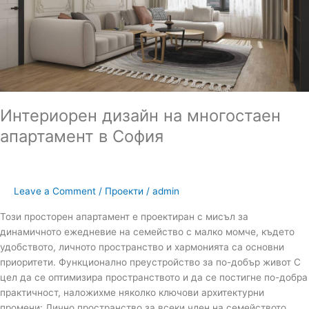
София
Интериорен дизайн на многостаен
апартамент в София
Leave a Comment
/
Проекти
/
admin
Този просторен апартамент е проектиран с мисъл за
динамичното ежедневие на семейство с малко момче, където
удобството, личното пространство и хармонията са основни
приоритети. Функционално преустройство за по-добър живот С
цел да се оптимизира пространството и да се постигне по-добра
практичност, наложихме няколко ключови архитектурни
промени: Лично пространство за всеки член на семейството