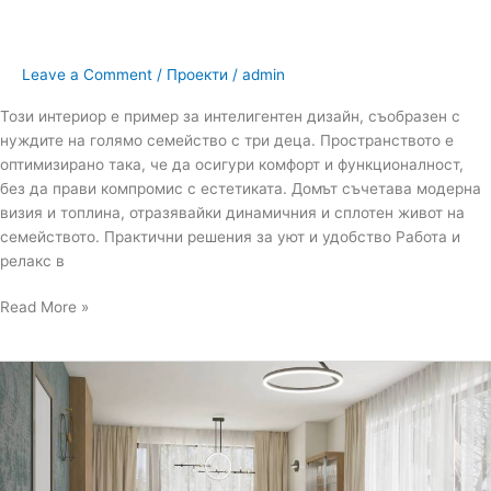
Leave a Comment
/
Проекти
/
admin
Този интериор е пример за интелигентен дизайн, съобразен с
нуждите на голямо семейство с три деца. Пространството е
оптимизирано така, че да осигури комфорт и функционалност,
без да прави компромис с естетиката. Домът съчетава модерна
визия и топлина, отразявайки динамичния и сплотен живот на
семейството. Практични решения за уют и удобство Работа и
релакс в
Read More »
Интериорен
проект
на
етаж
от