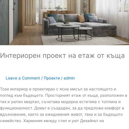
къща
Интериорен проект на етаж от къща
Leave a Comment
/
Проекти
/
admin
Този интериор е проектиран с ясна мисъл за настоящето и
поглед към бъдещето. Просторният етаж от къща, разположен в
тих и уютен квартал, съчетава модерна естетика с топлина и
функционалност. Домът е създаден, за да предложи комфорт и
вдъхновение, както за ежедневния живот, така и за бъдещото
семейство. Хармония между стил и уют Дизайнът на