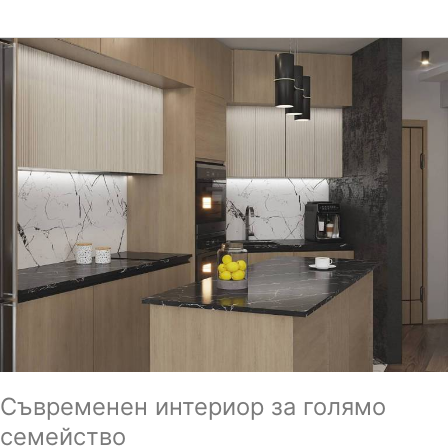
Съвременен
интериор
за
голямо
семейство
Съвременен интериор за голямо
семейство