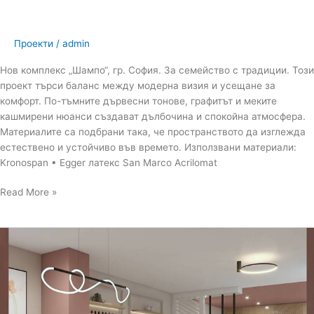
Проекти
/
admin
Нов комплекс „Шампо“, гр. София. За семейство с традиции. Този
проект търси баланс между модерна визия и усещане за
комфорт. По-тъмните дървесни тонове, графитът и меките
кашмирени нюанси създават дълбочина и спокойна атмосфера.
Материалите са подбрани така, че пространството да изглежда
естествено и устойчиво във времето. Използвани материали:
Kronospan • Egger латекс San Marco Acrilomat
Read More »
Салон
за
красота,
който
вдъхновява