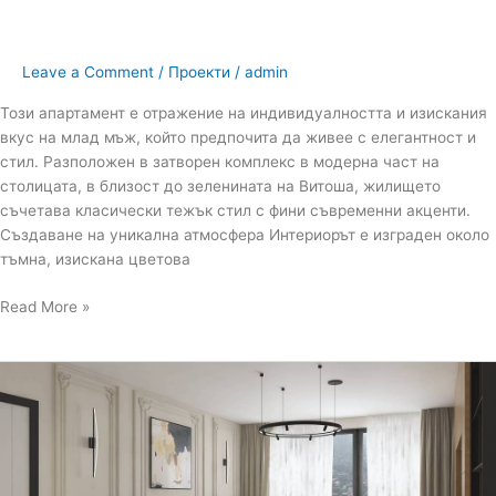
Leave a Comment
/
Проекти
/
admin
Този апартамент е отражение на индивидуалността и изискания
вкус на млад мъж, който предпочита да живее с елегантност и
стил. Разположен в затворен комплекс в модерна част на
столицата, в близост до зеленината на Витоша, жилището
съчетава класически тежък стил с фини съвременни акценти.
Създаване на уникална атмосфера Интериорът е изграден около
тъмна, изискана цветова
Read More »
Интериорен
дизайн
на
многостаен
апартамент
в