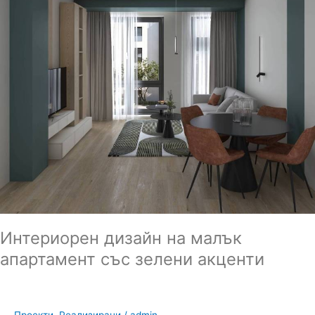
апартамент
със
зелени
акценти
Интериорен дизайн на малък
апартамент със зелени акценти
Проекти
,
Реализирани
/
admin