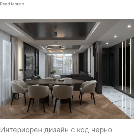
Read More »
Интериорен
дизайн
с
код
черно
Интериорен дизайн с код черно