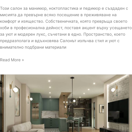
Този салон за маникюр, ноктопластика и педикюр е създаден с
мисията да превърне всяко посещение в преживяване на
комфорт и изящество. Собственичката, която превръща своето
хоби в професионална дейност, поставя акцент върху усещането
за уют и модерен лукс, съчетани в едно. Пространство, което
предразполага и вдъхновява Салонът излъчва стил и уют с
внимателно подбрани материали
Read More »
Модерен
интериор
с
класически
акценти