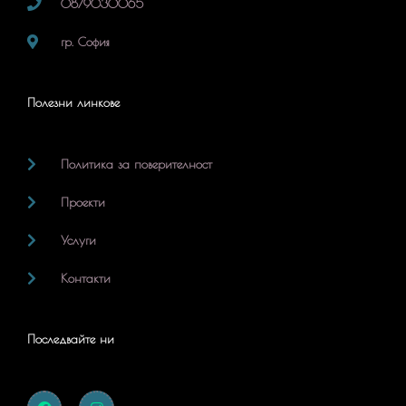
0879030065
гр. София
Полезни линкове
Политика за поверителност
Проекти
Услуги
Контакти
Последвайте ни
F
I