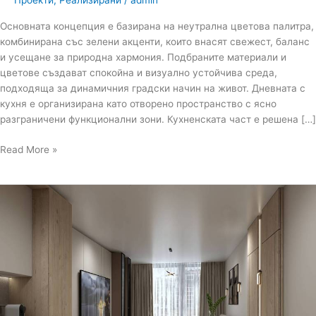
Основната концепция е базирана на неутрална цветова палитра,
комбинирана със зелени акценти, които внасят свежест, баланс
и усещане за природна хармония. Подбраните материали и
цветове създават спокойна и визуално устойчива среда,
подходяща за динамичния градски начин на живот. Дневната с
кухня е организирана като отворено пространство с ясно
разграничени функционални зони. Кухненската част е решена […]
Read More »
Дизайн
на
апартамент
в
бутикова
сграда
В1,
София