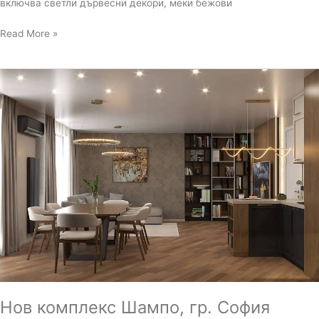
включва светли дървесни декори, меки бежови
Read More »
Нов
комплекс
Шампо,
гр.
София
Нов комплекс Шампо, гр. София