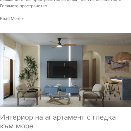
Голямото пространство
Read More »
Интериор
на
апартамент
с
гледка
към
море
Интериор на апартамент с гледка
към море